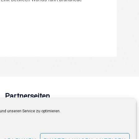
Partnerseiten
Mariofans.de
und unseren Service zu optimieren.
Supermarioguides.com
Travelvice.de