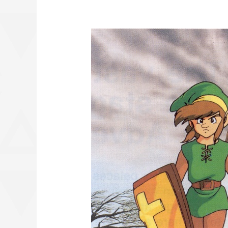
Zelda
II:
The
Adventure
of
Link