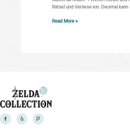
Rätsel und Verliese ein. Diesmal kann
Read More »
F
Y
F
a
e
o
c
l
u
e
p
r