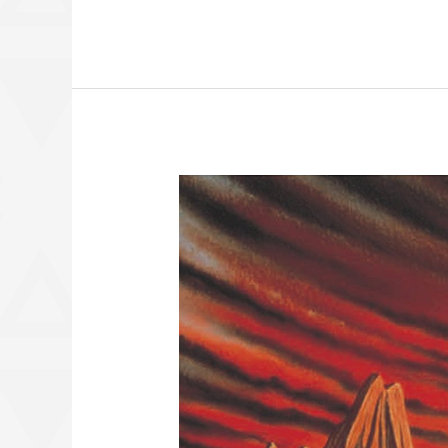
The
Legend
of
Zelda