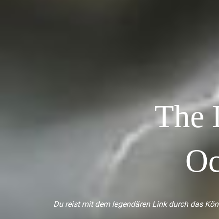
The 
Oc
Du reist mit dem legendären Link durch das Köni