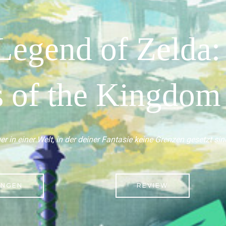
Legend of Zelda:
s of the Kingdom
r in einer Welt, in der deiner Fantasie keine Grenzen gesetzt sin
UNGEN
REVIEW