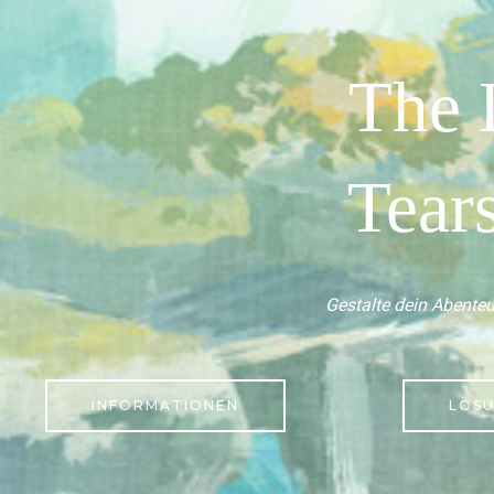
The 
Tear
Gestalte dein Abenteue
INFORMATIONEN
LÖS