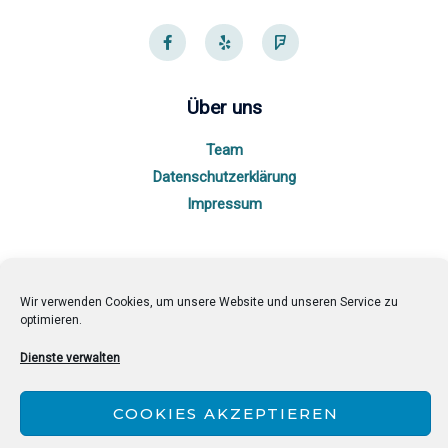
F
Y
F
a
e
o
c
l
u
e
p
r
b
s
o
q
Über uns
o
u
k
a
-
r
Team
f
e
Datenschutzerklärung
Impressum
Partnerseiten
Wir verwenden Cookies, um unsere Website und unseren Service zu
Mariofans.de
optimieren.
Supermarioguides.com
Dienste verwalten
Travelvice.de
COOKIES AKZEPTIEREN