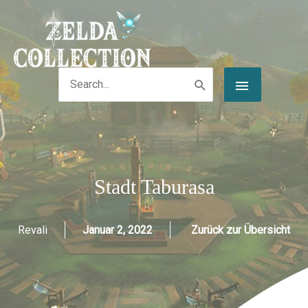
Zum
Post
HAUPT
Inhalt
navigation
springen
Search
for:
Stadt Taburasa
Revali
Januar 2, 2022
Zurück zur Übersicht