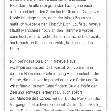
Nachdem Du alle drei gefunden hast, gehe nach
rechts und hebe den Stein hoch! Oh nein! Die ganze
Höhle ist eingestürzt, doch der
Maku-Baum
hat
natürlich wieder einen Tipp für Dich. Laufe zu
Nayrus
Haus
! Marschiere hoch, an den Trümmern vorbei,
dann hoch, rechts, rechts, hoch, rechts, rechts, rechts,
hoch, hoch, rechts, unten, rechts, hoch und in das
Haus.
Nun befindest Du Dich in
Nayrus Haus
,
wo
Impa
bereits auf Dich wartet. Sie vermutet in
diesem Haus einen Geheimgang – also schiebe die
Statue, die sich vor
Impa
befindet, zur Seite und Du
wirst fündig! In dem Gang findest Du die
Harfe der
Zeit
und schwups, erlernst Du auch sofort
die
Melodie des Echos
, mit der Du die Portale in die
Vergangenheit aktivieren kannst. Zücke Deine Harfe,
stelle Dich auf das Portal neben dem Haus und reise