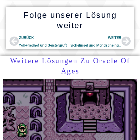
Folge unserer Lösung
weiter
Prev
Nex
ZURÜCK
WEITER
Yoll-Friedhof und Geistergruft
Sichelinsel und Mondscheingrotte
Weitere Lösungen Zu Oracle Of
Ages