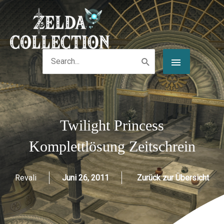
Zum
Post
HAUPT
Inhalt
navigation
springen
Search
for:
Twilight Princess
Komplettlösung Zeitschrein
Revali
Juni 26, 2011
Zurück zur Übersicht