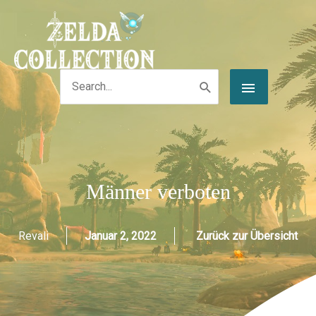
Zum
Post
HAUPT
Inhalt
navigation
springen
Search
for:
Männer verboten
Revali
Januar 2, 2022
Zurück zur Übersicht