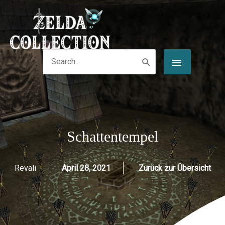
Zum
Post
HAUPT
Inhalt
navigation
springen
Search
for:
Schattentempel
Revali
April 28, 2021
Zurück zur Übersicht