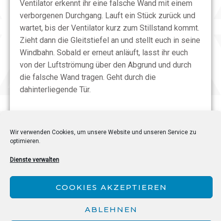
Ventilator erkennt ihr eine falsche Wand mit einem
verborgenen Durchgang. Lauft ein Stück zurück und
wartet, bis der Ventilator kurz zum Stillstand kommt.
Zieht dann die Gleitstiefel an und stellt euch in seine
Windbahn. Sobald er erneut anläuft, lasst ihr euch
von der Luftströmung über den Abgrund und durch
die falsche Wand tragen. Geht durch die
dahinterliegende Tür.
Im nächsten Raum warten zwei Mumien und mehrere
fliegende Krüge. Spielt die Hymne der Sonne,
Wir verwenden Cookies, um unsere Website und unseren Service zu
besiegt die Mumien und öffnet die erscheinende
optimieren.
Truhe mit fünf Rubinen. Sprengt anschließend den
Dienste verwalten
Haufen aus Knochen und Erde rechts neben der
Eingangstür. Aktiviert das Auge der Wahrheit, um
COOKIES AKZEPTIEREN
eine unsichtbare Schatztruhe zu erkennen. Darin
findet ihr den
vierten kleinen Schlüssel
. Öffnet damit
ABLEHNEN
die verschlossene Tür am anderen Ende des