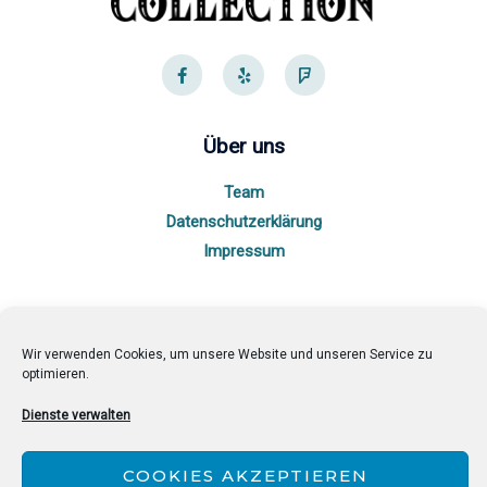
F
Y
F
a
e
o
c
l
u
e
p
r
b
s
o
q
Über uns
o
u
k
a
-
r
Team
f
e
Datenschutzerklärung
Impressum
Partnerseiten
Wir verwenden Cookies, um unsere Website und unseren Service zu
Mariofans.de
optimieren.
Supermarioguides.com
Dienste verwalten
Travelvice.de
COOKIES AKZEPTIEREN