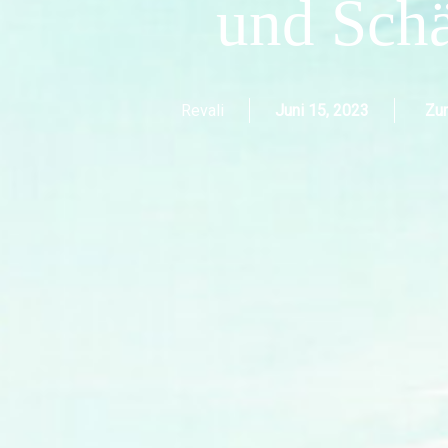
und Schä
Revali
Juni 15, 2023
Zur