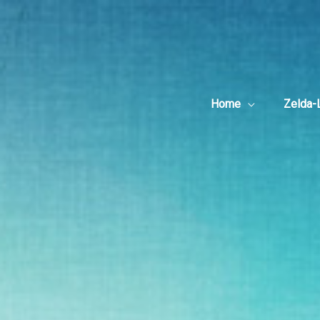
Zum
Post
Inhalt
navigation
springen
Home
Zelda-